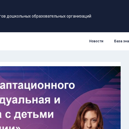
гов дошкольных образовательных организаций
Новости
База зн