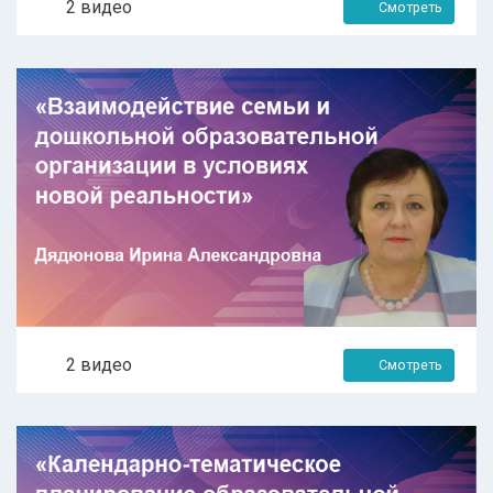
2 видео
Смотреть
2 видео
Смотреть