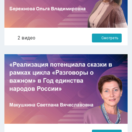
2 видео
Смотреть