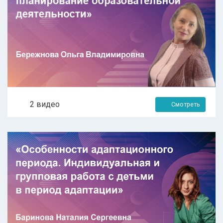
2 видео
Смотреть