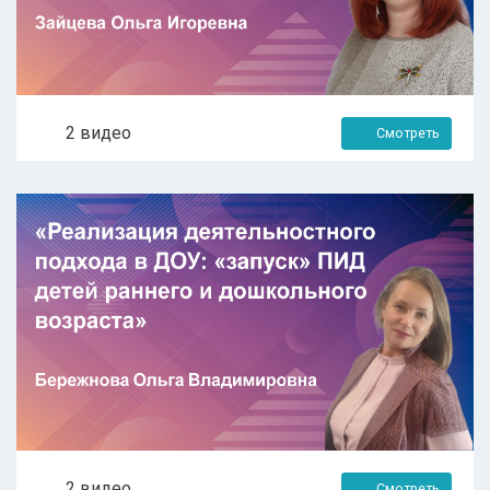
2 видео
Смотреть
2 видео
Смотреть