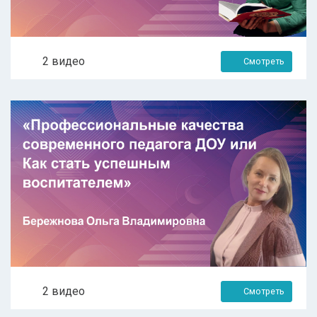
2 видео
Смотреть
2 видео
Смотреть